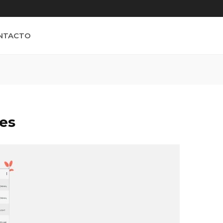
NTACTO
les