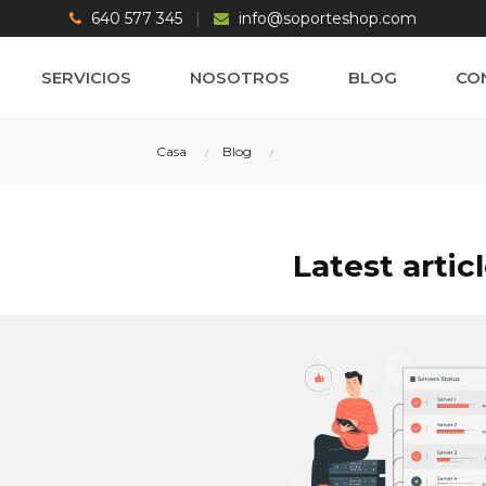
640 577 345
|
info@soporteshop.com
SERVICIOS
NOSOTROS
BLOG
CO
Casa
Blog
Search
Latest artic